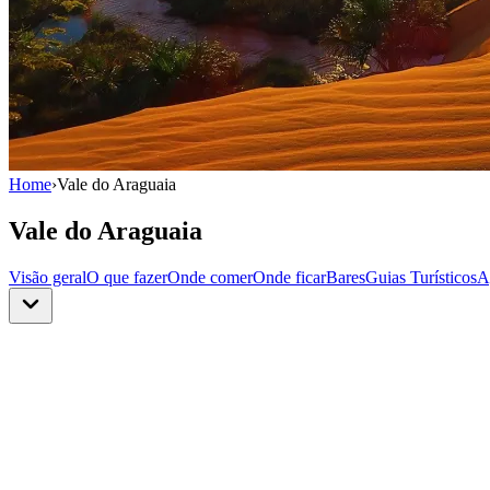
Home
›
Vale do Araguaia
Vale do Araguaia
Visão geral
O que fazer
Onde comer
Onde ficar
Bares
Guias Turísticos
A