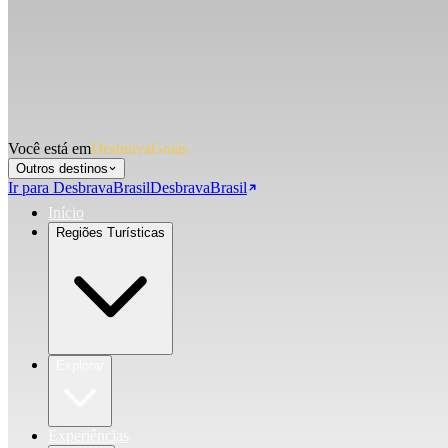
Você está em
DesbravaGoiás
Outros destinos
Ir para DesbravaBrasil
DesbravaBrasil
Início
Regiões Turísticas
Explorar
Experiências