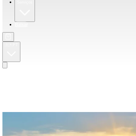
Serviços
Baixar
🇧🇷
PT