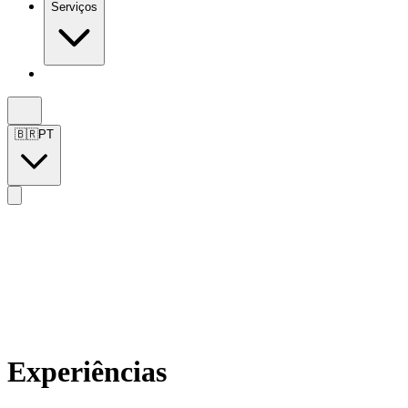
Serviços
Baixar
🇧🇷
PT
Experiências