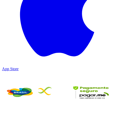
App Store
Parceiros & Certificações
©
2026
DesbravaTins • Todos os direitos reservados