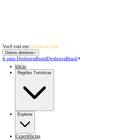
Você está em
DesbravaGoiás
Outros destinos
Ir para DesbravaBrasil
DesbravaBrasil
Início
Regiões Turísticas
Explorar
Experiências