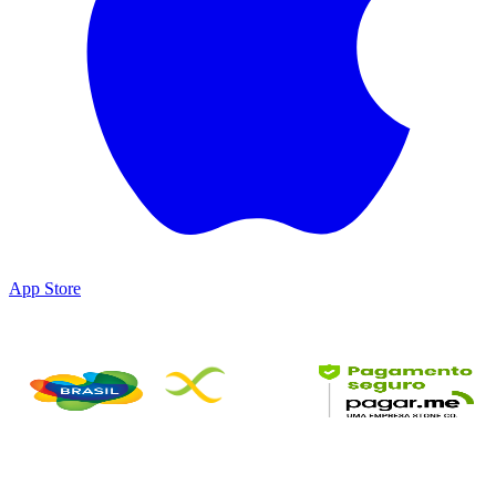
App Store
Parceiros & Certificações
©
2026
DesbravaTins • Todos os direitos reservados
DesbravaTins é um produto da Wildora Travel Technology LTDA.