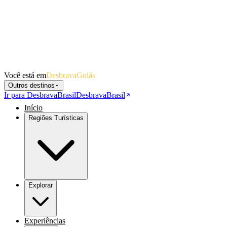
Você está em
DesbravaGoiás
Outros destinos
Ir para DesbravaBrasil
DesbravaBrasil
Início
Regiões Turísticas
Explorar
Experiências